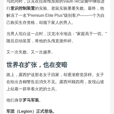
与此同时，汉克在拉斯维加斯的Vault-Tec设施中继续进
行
意识控制装置
的实验。老鼠实验屡屡失败。最终，他
解冻了一名“Premium Elite Plus”级别客户——一个为自
己购买生存资格，却抛下家人的男人。
当男人坦白这一点时，汉克冷冷地说：“家庭高于一切。”
随后启动装置，将他的头颅直接炸碎。
又一次失败。又一次越界。
世界在扩张，也在变暗
路上，露西护送那名女子回家，却逐渐察觉异样。女子
在给出含糊警告后消失不见。露西环顾四周，发现山坡
上站着一群举着火把的士兵。
他们身穿
罗马军装
。
军团（Legion）正式登场。