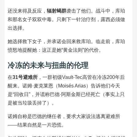
还没来得及反应，
辐射蝎群
袭击了他们。战斗中，库珀
和那名女子双双中毒。只剩下一针治疗剂，露西必须做
出选择。
她选择救下女子，并承诺会回来救库珀。临走前，库珀
愤怒地提醒她：这正是她“黄金法则”的代价。
冷冻的未来与扭曲的伦理
在
31号避难所
，一群初级Vault-Tec高管在冷冻200年后
醒来。诺姆·麦克莱恩（Moisés Arias）告诉他们今天
是“回收日”，并谎称巴德·阿斯金斯已经死亡（事实上只
是被当垃圾丢掉了）。
诺姆自称是巴德的继任者，要求大家设法逃离避难所
——结果自然是一片恐慌。