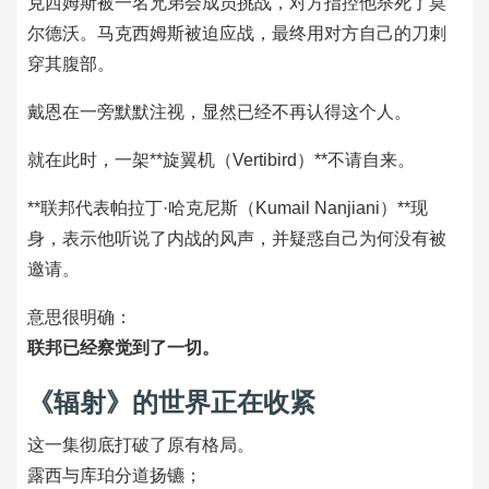
克西姆斯被一名兄弟会成员挑战，对方指控他杀死了莫
尔德沃。马克西姆斯被迫应战，最终用对方自己的刀刺
穿其腹部。
戴恩在一旁默默注视，显然已经不再认得这个人。
就在此时，一架**旋翼机（Vertibird）**不请自来。
**联邦代表帕拉丁·哈克尼斯（Kumail Nanjiani）**现
身，表示他听说了内战的风声，并疑惑自己为何没有被
邀请。
意思很明确：
联邦已经察觉到了一切。
《辐射》的世界正在收紧
这一集彻底打破了原有格局。
露西与库珀分道扬镳；