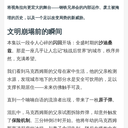
将视角拉向更宏大的舞台——钢铁兄弟会的内部运作、废土被掩
埋的历史，以及一个足以改变局势的新威胁。
文明崩塌前的瞬间
本集以一段令人心碎的
闪回
开场：全盛时期的
沙迪桑
兹
。那是一座几乎让人忘记“核战后世界”的城市，秩序井
然，充满希望。
我们看到马克西姆斯的父母在家中生活，他的父亲检测
水源，发现城市地下的大部分水是安全可饮用的，足以
支撑长期居住——未来仿佛触手可及。
直到一个喃喃自语的流浪者出现，带来了一枚
原子弹
。
混乱中，马克西姆斯的父亲试图拆除炸弹，却意外触发
了
保险机制
。三分钟倒计时开始。他将年幼的马克西姆