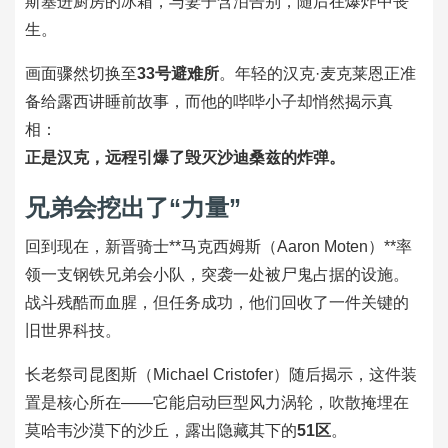
斯塞进厨房的冰箱，与妻子含泪告别，随后在爆炸中丧
生。
画面骤然切换至
33号避难所
。年轻的汉克·麦克莱恩正准
备给露西讲睡前故事，而他的哔哔小子却悄然揭示真
相：
正是汉克，远程引爆了毁灭沙迪桑兹的炸弹。
兄弟会挖出了“力量”
回到现在，新晋骑士**马克西姆斯（Aaron Moten）**率
领一支钢铁兄弟会小队，突袭一处被尸鬼占据的设施。
战斗残酷而血腥，但任务成功，他们回收了一件关键的
旧世界科技。
长老祭司昆图斯（Michael Cristofer）随后揭示，这件装
置是核心所在——它能启动巨型风力涡轮，吹散掩埋在
莫哈韦沙漠下的沙丘，露出隐藏其下的
51区
。