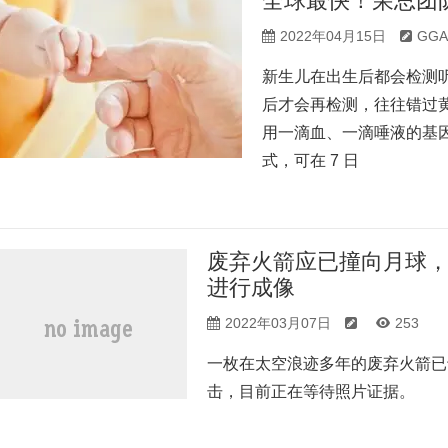
全球最快！荣总团队
2022年04月15日
GG
新生儿在出生后都会检测
后才会再检测，往往错过黄
用一滴血、一滴唾液的基
式，可在 7 日
废弃火箭应已撞向月球，N
进行成像
2022年03月07日
253
一枚在太空浪迹多年的废弃火箭已
击，目前正在等待照片证据。