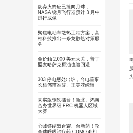
废弃火箭应已撞向月球，
NASA 绕月飞行器预计 3 月中
进行成像
聚焦电动车散热工程方案，高
柏科技推出一条龙散热对策服
务
金价触 2,000 美元大关，普丁
盟友哈萨克原油也遭回避
303 停电惩处出炉，台电董事
长杨伟甫准辞、王美花续留
真实版钢铁擂台！新北、鸿海
合办世界级 FRC 机器人区域
大赛
心诚镁结盟台耀、台新药！攻
全球呼吸治疗药 CDMO 商机