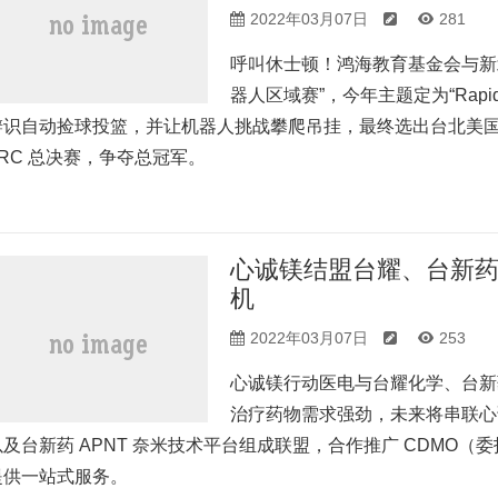
2022年03月07日
281
呼叫休士顿！鸿海教育基金会与新北
器人区域赛”，今年主题定为“Rapid
辨识自动捡球投篮，并让机器人挑战攀爬吊挂，最终选出台北美
FRC 总决赛，争夺总冠军。
心诚镁结盟台耀、台新药！
机
2022年03月07日
253
心诚镁行动医电与台耀化学、台新
治疗药物需求强劲，未来将串联心
以及台新药 APNT 奈米技术平台组成联盟，合作推广 CDMO
提供一站式服务。