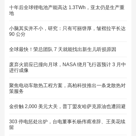
十年后全球锂电池产能高达 1.3TWh，亚太仍是生产重
地
小脑其实并不小，研究：只有可丽饼厚，皱褶拉平长达
90 公分
全球最快！荣总团队 7 天就能找出新生儿听损原因
废弃火箭应已撞向月球，NASA 绕月飞行器预计 3 月中
进行成像
聚焦电动车散热工程方案，高柏科技推出一条龙散热对
策服务
金价触 2,000 美元大关，普丁盟友哈萨克原油也遭回避
303 停电惩处出炉，台电董事长杨伟甫准辞、王美花续
留