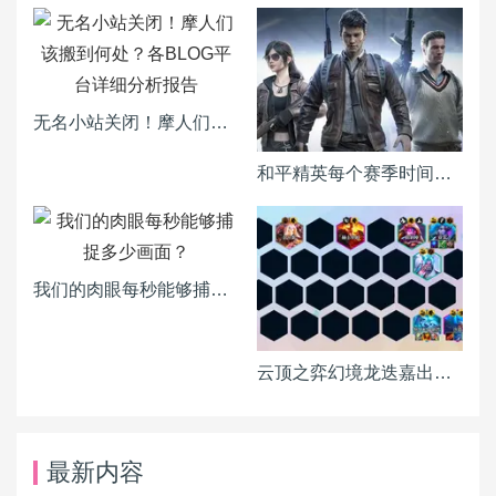
无名小站关闭！摩人们该搬到何处？各BLOG平台详细分析报告
和平精英每个赛季时间表一览
我们的肉眼每秒能够捕捉多少画面？
云顶之弈幻境龙迭嘉出装 迭嘉主C阵容搭配推荐
最新内容