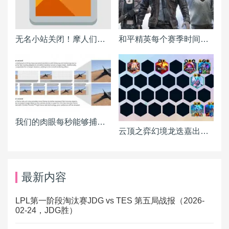
无名小站关闭！摩人们该搬到何处？各BLOG平台详细分析报告
和平精英每个赛季时间表一览
我们的肉眼每秒能够捕捉多少画面？
云顶之弈幻境龙迭嘉出装 迭嘉主C阵容搭配推荐
最新内容
LPL第一阶段淘汰赛JDG vs TES 第五局战报（2026-
02-24，JDG胜）