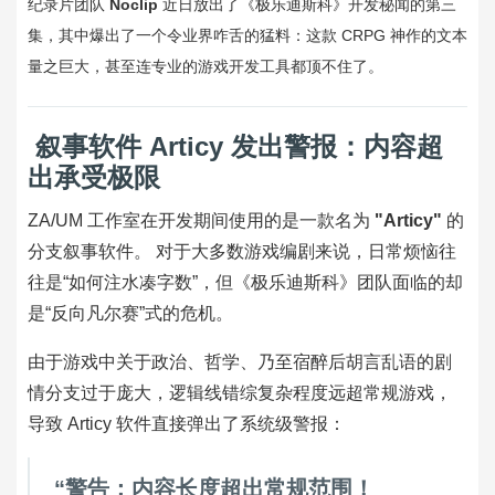
纪录片团队
Noclip
近日放出了《极乐迪斯科》开发秘闻的第三
集，其中爆出了一个令业界咋舌的猛料：这款 CRPG 神作的文本
量之巨大，甚至连专业的游戏开发工具都顶不住了。
叙事软件 Articy 发出警报：内容超
出承受极限
ZA/UM 工作室在开发期间使用的是一款名为
"Articy"
的
分支叙事软件。 对于大多数游戏编剧来说，日常烦恼往
往是“如何注水凑字数”，但《极乐迪斯科》团队面临的却
是“反向凡尔赛”式的危机。
由于游戏中关于政治、哲学、乃至宿醉后胡言乱语的剧
情分支过于庞大，逻辑线错综复杂程度远超常规游戏，
导致 Articy 软件直接弹出了系统级警报：
“警告：内容长度超出常规范围！