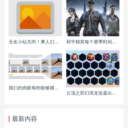
无名小站关闭！摩人们该搬到何处？各BLOG平台详细分析报告
和平精英每个赛季时间表一览
我们的肉眼每秒能够捕捉多少画面？
云顶之弈幻境龙迭嘉出装 迭嘉主C阵容搭配推荐
最新内容