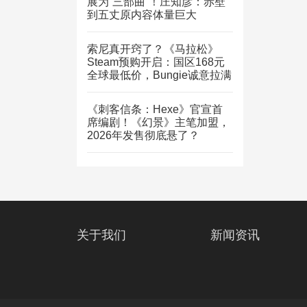
展为“三部曲”！庄知彦：赤壁
到五丈原内容体量巨大
索尼真开窍了？《马拉松》
Steam预购开启：国区168元
全球最低价，Bungie诚意拉满
《刺客信条：Hexe》官宣首
席编剧！《幻景》主笔加盟，
2026年发售彻底悬了？
关于我们
新闻资讯