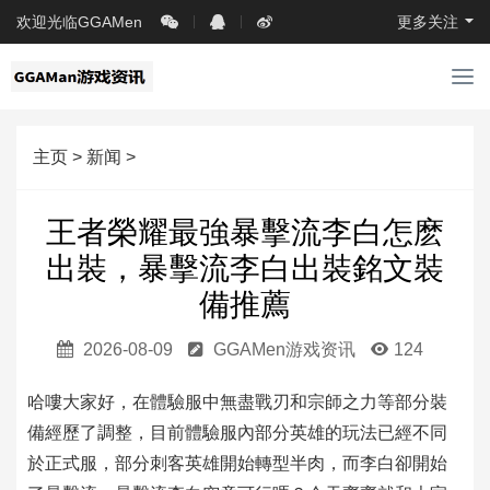
欢迎光临GGAMen
更多关注
导
航
主页
>
新闻
>
王者榮耀最強暴擊流李白怎麽
出裝，暴擊流李白出裝銘文裝
備推薦
2026-08-09
GGAMen游戏资讯
124
哈嘍大家好，在體驗服中無盡戰刃和宗師之力等部分裝
備經歷了調整，目前體驗服內部分英雄的玩法已經不同
於正式服，部分刺客英雄開始轉型半肉，而李白卻開始