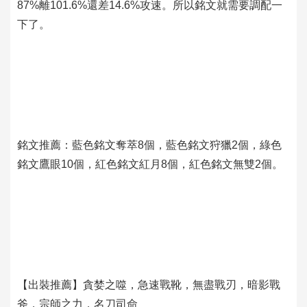
87%離101.6%還差14.6%攻速。所以銘文就需要調配一
下了。
銘文推薦：藍色銘文奪萃8個，藍色銘文狩獵2個，綠色
銘文鷹眼10個，紅色銘文紅月8個，紅色銘文無雙2個。
【出裝推薦】貪婪之噬，急速戰靴，無盡戰刃，暗影戰
斧，宗師之力，名刀司命