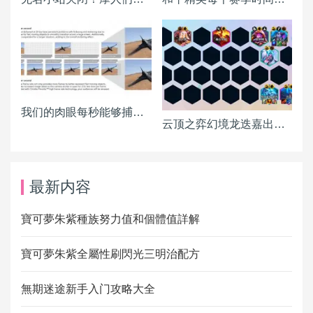
我们的肉眼每秒能够捕捉多少画面？
云顶之弈幻境龙迭嘉出装 迭嘉主C阵容搭配推荐
最新内容
寶可夢朱紫種族努力值和個體值詳解
寶可夢朱紫全屬性刷閃光三明治配方
無期迷途新手入门攻略大全