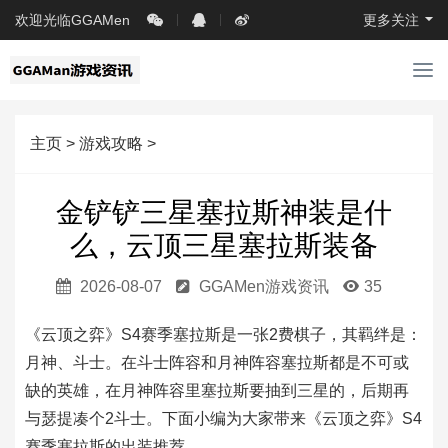
欢迎光临GGAMen
更多关注
导
航
主页
>
游戏攻略
>
金铲铲三星塞拉斯神装是什
么，云顶三星塞拉斯装备
2026-08-07
GGAMen游戏资讯
35
《云顶之弈》S4赛季塞拉斯是一张2费棋子，其羁绊是：
月神、斗士。在斗士阵容和月神阵容塞拉斯都是不可或
缺的英雄，在月神阵容里塞拉斯要抽到三星的，后期再
与瑟提凑个2斗士。下面小编为大家带来《云顶之弈》S4
赛季塞拉斯的出装推荐。